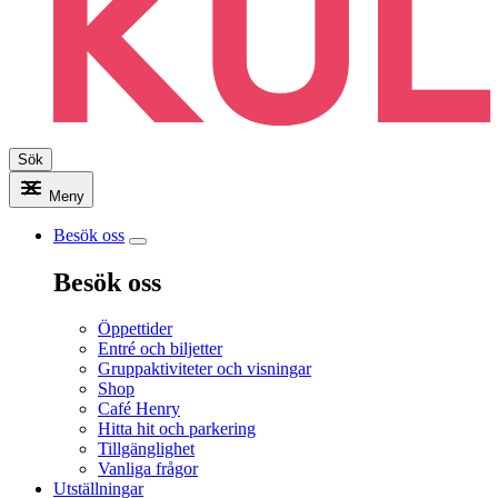
Sök
Meny
Besök oss
Besök oss
Öppettider
Entré och biljetter
Gruppaktiviteter och visningar
Shop
Café Henry
Hitta hit och parkering
Tillgänglighet
Vanliga frågor
Utställningar