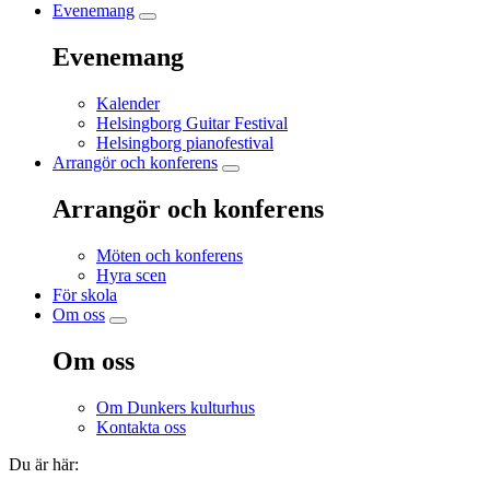
Evenemang
Evenemang
Kalender
Helsingborg Guitar Festival
Helsingborg pianofestival
Arrangör och konferens
Arrangör och konferens
Möten och konferens
Hyra scen
För skola
Om oss
Om oss
Om Dunkers kulturhus
Kontakta oss
Du är här: