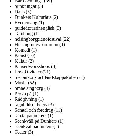
Barn och unga (39)
blinkningar (3)
Dans (5)
Dunkers Kulturhus (2)
Evenemang (1)
guidedtoursinenglish (3)
Guidning (1)
helsingborgpianofestival (22)
Helsingborgs kommun (1)
Komedi (1)
Konst (10)
Kultur (2)
Kurser/workshops (3)
Lovaktiviteter (21)
mellankonstochlandskappakullen (1)
Musik (52)
omhelsingborg (3)
Prova på (1)
Rådgivning (1)
ragnhildschlyters (3)
Samtal och föredrag (11)
samtalpådunkers (1)
Scenkväll på Dunkers (1)
scenkvällpådunkers (1)
Teater (3)