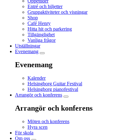
Öppettider
Entré och biljetter
Gruppaktiviteter och visningar
Shop
Café Henry
Hitta hit och parkering
Tillgänglighet
Vanliga frågor
Utställningar
Evenemang
Evenemang
Kalender
Helsingborg Guitar Festival
Helsingborg pianofestival
Arrangör och konferens
Arrangör och konferens
Möten och konferens
Hyra scen
För skola
Om oss