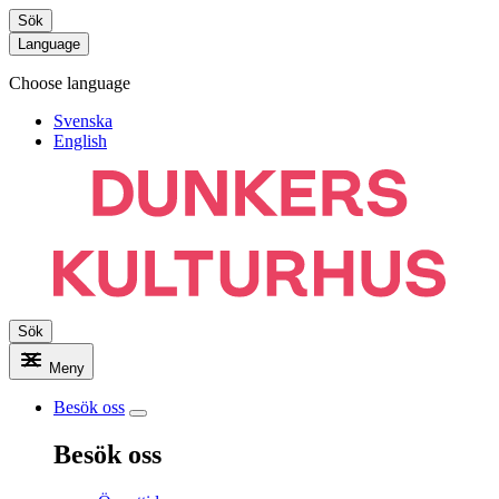
Sök
Language
Choose language
Svenska
English
Sök
Meny
Besök oss
Besök oss