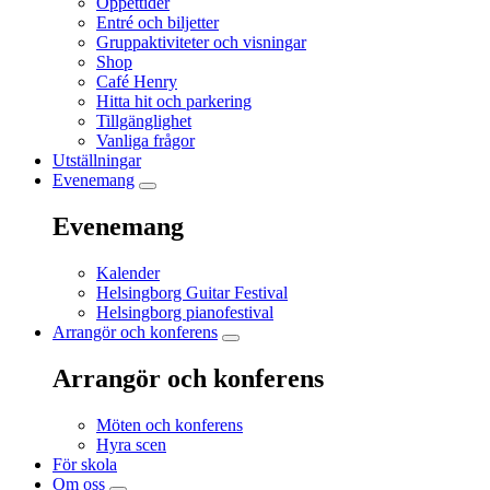
Öppettider
Entré och biljetter
Gruppaktiviteter och visningar
Shop
Café Henry
Hitta hit och parkering
Tillgänglighet
Vanliga frågor
Utställningar
Evenemang
Evenemang
Kalender
Helsingborg Guitar Festival
Helsingborg pianofestival
Arrangör och konferens
Arrangör och konferens
Möten och konferens
Hyra scen
För skola
Om oss