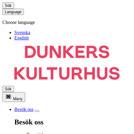
Sök
Language
Choose language
Svenska
English
Sök
Meny
Besök oss
Besök oss