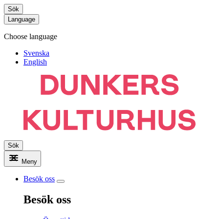
Sök
Language
Choose language
Svenska
English
Sök
Meny
Besök oss
Besök oss