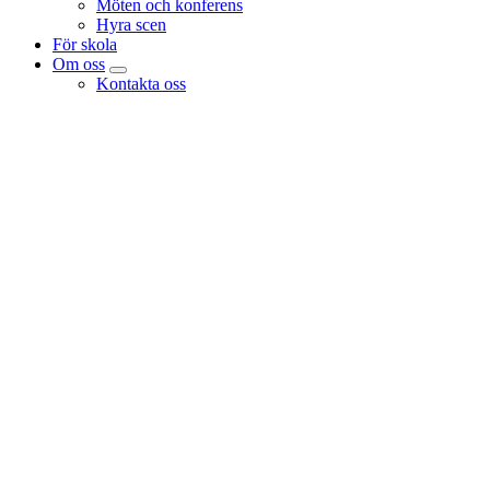
Möten och konferens
Hyra scen
För skola
Om oss
Kontakta oss