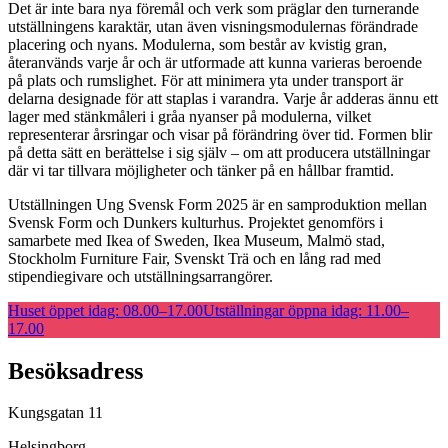
Det är inte bara nya föremål och verk som präglar den turnerande
utställningens karaktär, utan även visningsmodulernas förändrade
placering och nyans. Modulerna, som består av kvistig gran,
återanvänds varje år och är utformade att kunna varieras beroende
på plats och rumslighet. För att minimera yta under transport är
delarna designade för att staplas i varandra. Varje år adderas ännu ett
lager med stänkmåleri i gråa nyanser på modulerna, vilket
representerar årsringar och visar på förändring över tid. Formen blir
på detta sätt en berättelse i sig själv – om att producera utställningar
där vi tar tillvara möjligheter och tänker på en hållbar framtid.
Utställningen Ung Svensk Form 2025 är en samproduktion mellan
Svensk Form och Dunkers kulturhus. Projektet genomförs i
samarbete med Ikea of Sweden, Ikea Museum, Malmö stad,
Stockholm Furniture Fair, Svenskt Trä och en lång rad med
stipendiegivare och utställningsarrangörer.
Huset öppet idag:
08.00–17.00
Utställningar öppna idag:
11.00–
17.00
Besöksadress
Kungsgatan 11
Helsingborg