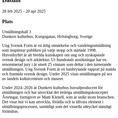
Datum
28 feb 2025 - 20 apr 2025
Plats
Utställningshall 3
Dunkers kulturhus, Kungsgatan, Helsingborg, Sverige
Ung Svensk Form är en årlig utmärkelse och vandringsutställning
som inspirerar publiken på varje stopp och startade 1998.
Huvudsyftet är att bredda kunskapen om ung och nyskapande
svensk design och arkitektur. Ur hundratals ansökningar har en
renommerad jury i år utsett 25 vinnare som deltar i den turnerande
utställningen. Ung Svensk Form är en banbrytande rapport på nutida
och framtida svensk design. Under 2025 visas utställningen på sex
av landets kulturcentrum och museer.
Under 2024–2026 är Dunkers kulturhus huvudproducent för
utställningen och har utvecklat det treåriga utställningskonceptet
Årsringar, formgivet av Matti Klenell, som är unikt inom branschen.
Det visar hur vi kan utveckla, förädla och ta tillvara element i
utställningsprocessen, samtidigt som det visuella uttrycket ständigt
förändras.