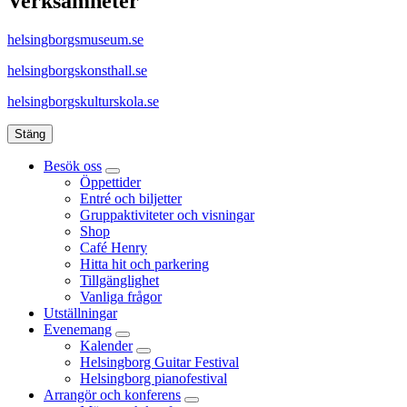
Verksamheter
helsingborgsmuseum.se
helsingborgskonsthall.se
helsingborgskulturskola.se
Stäng
Besök oss
Öppettider
Entré och biljetter
Gruppaktiviteter och visningar
Shop
Café Henry
Hitta hit och parkering
Tillgänglighet
Vanliga frågor
Utställningar
Evenemang
Kalender
Helsingborg Guitar Festival
Helsingborg pianofestival
Arrangör och konferens