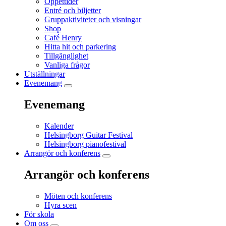
Öppettider
Entré och biljetter
Gruppaktiviteter och visningar
Shop
Café Henry
Hitta hit och parkering
Tillgänglighet
Vanliga frågor
Utställningar
Evenemang
Evenemang
Kalender
Helsingborg Guitar Festival
Helsingborg pianofestival
Arrangör och konferens
Arrangör och konferens
Möten och konferens
Hyra scen
För skola
Om oss