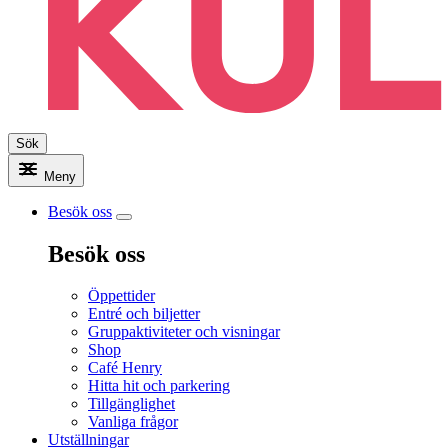
Sök
Meny
Besök oss
Besök oss
Öppettider
Entré och biljetter
Gruppaktiviteter och visningar
Shop
Café Henry
Hitta hit och parkering
Tillgänglighet
Vanliga frågor
Utställningar