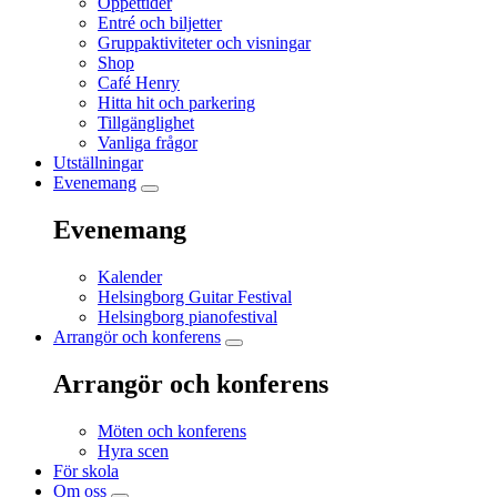
Öppettider
Entré och biljetter
Gruppaktiviteter och visningar
Shop
Café Henry
Hitta hit och parkering
Tillgänglighet
Vanliga frågor
Utställningar
Evenemang
Evenemang
Kalender
Helsingborg Guitar Festival
Helsingborg pianofestival
Arrangör och konferens
Arrangör och konferens
Möten och konferens
Hyra scen
För skola
Om oss