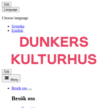
Sök
Language
Choose language
Svenska
English
Sök
Meny
Besök oss
Besök oss