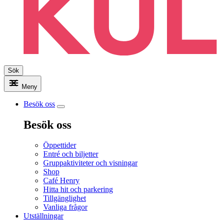
Sök
Meny
Besök oss
Besök oss
Öppettider
Entré och biljetter
Gruppaktiviteter och visningar
Shop
Café Henry
Hitta hit och parkering
Tillgänglighet
Vanliga frågor
Utställningar