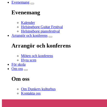
Evenemang
Evenemang
Kalender
Helsingborg Guitar Festival
Helsingborg pianofestival
Arrangör och konferens
Arrangör och konferens
Möten och konferens
Hyra scen
För skola
Om oss
Om oss
Om Dunkers kulturhus
Kontakta oss